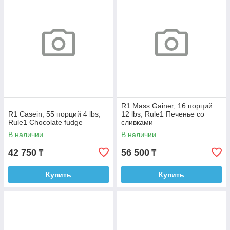
R1 Mass Gainer, 16 порций
R1 Casein, 55 порций 4 lbs,
12 lbs, Rule1 Печенье со
Rule1 Chocolate fudge
сливками
В наличии
В наличии
42 750
56 500
₸
₸
Купить
Купить