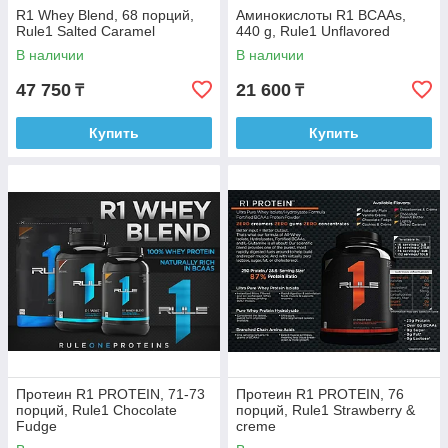
R1 Whey Blend, 68 порций,
Аминокислоты R1 BCAAs,
Rule1 Salted Caramel
440 g, Rule1 Unflavored
В наличии
В наличии
47 750
21 600
₸
₸
Купить
Купить
Протеин R1 PROTEIN, 71-73
Протеин R1 PROTEIN, 76
порций, Rule1 Chocolate
порций, Rule1 Strawberry &
Fudge
creme