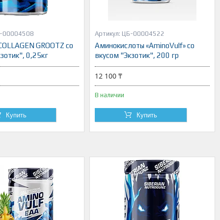
-00004508
ЦБ-00004522
 COLLAGEN GROOTZ со
Аминокислоты «AminoVulf» со
зотик", 0,25кг
вкусом "Экзотик", 200 гр
12 100 ₸
В наличии
Купить
Купить