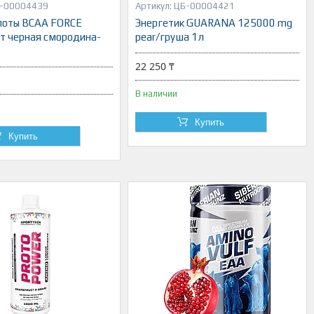
-00004439
ЦБ-00004421
лоты ВСАА FORCE
Энергетик GUARANA 125000 mg
т черная смородина-
pear/груша 1л
22 250 ₸
В наличии
Купить
Купить