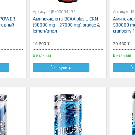
ЦБ-00004434
ЦБ
 POWER
Аминокислоты BCAA plus L-CRN
Аминокис
ягодный
(90000 mg + 27000 mg) orange &
500000 mg 
lemon/апел
cranberry 1
16 800 ₸
20 450 ₸
В наличии
В наличии
Купить