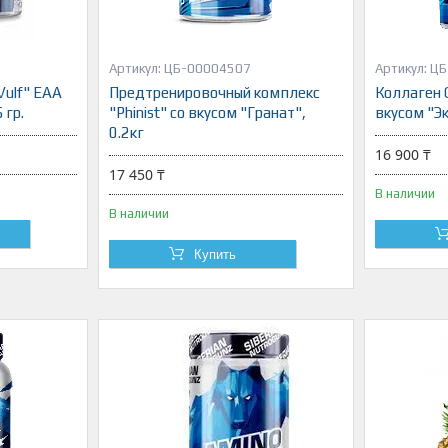
ЦБ-00004507
ЦБ
ulf" ЕАА
Предтренировочный комплекс
Коллаген
 гр.
"Phinist" со вкусом "Гранат",
вкусом "Эк
0.2кг
16 900 ₸
17 450 ₸
В наличии
В наличии
Купить