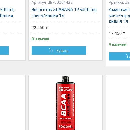
ЦБ-00004422
ЦБ
 500 ml,
Энергетик GUARANA 125000 mg
Аминокис
, Вишня
cherry/вишня 1л
концентра
вишня 1л
22 250 ₸
17 450 ₸
В наличии
В наличии
Купить