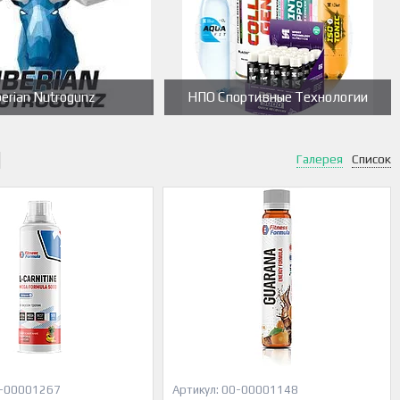
berian Nutrogunz
НПО Спортивные Технологии
Галерея
Список
-00001267
00-00001148