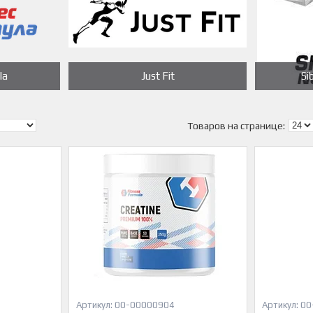
la
Just Fit
Si
00-00000904
00