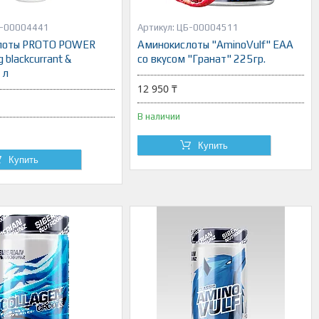
-00004441
ЦБ-00004511
лоты PROTO POWER
Аминокислоты "AminoVulf" ЕАА
blackcurrant &
со вкусом "Гранат" 225гр.
 л
12 950 ₸
В наличии
Купить
Купить