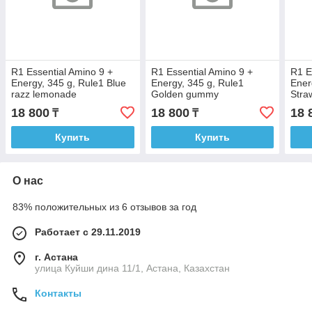
R1 Essential Amino 9 +
R1 Essential Amino 9 +
R1 E
Energy, 345 g, Rule1 Blue
Energy, 345 g, Rule1
Ener
razz lemonade
Golden gummy
Stra
18 800
18 800
18 
₸
₸
Купить
Купить
О нас
83% положительных из 6 отзывов за год
Работает с 29.11.2019
г. Астана
улица Куйши дина 11/1, Астана, Казахстан
Контакты