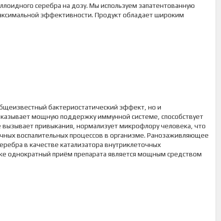
оллоидного серебра на дозу. Мы используем запатентованную
максимальной эффективности. Продукт обладает широким
общеизвестный бактериостатический эффект, но и
оказывает мощную поддержку иммунной системе, способствует
 вызывает привыкания, нормализует микрофлору человека, что
ичных воспалительных процессов в организме. Ранозаживляющее
ребра в качестве катализатора внутриклеточных
аже однократный приём препарата является мощным средством