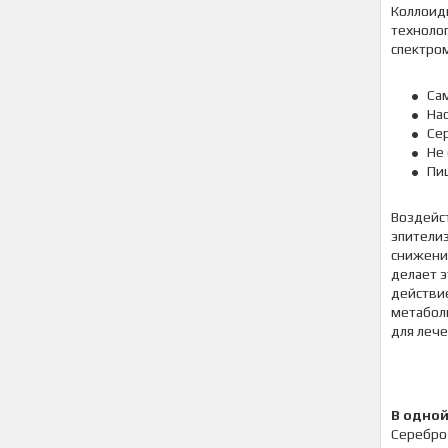
Коллоидн
техноло
спектром
Са
На
Се
Не
Пи
Воздейс
эпители
снижени
делает 
действи
метабол
для леч
В одной
Серебро