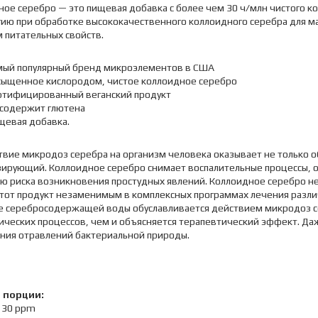
ое серебро — это пищевая добавка с более чем 30 ч/млн чистого к
гию при обработке высококачественного коллоидного серебра для 
 питательных свойств.
мый популярный бренд микроэлементов в США
сыщенное кислородом, чистое коллоидное серебро
ртифицированный веганский продукт
 содержит глютена
щевая добавка.
твие микродоз серебра на организм человека оказывает не только 
зирующий. Коллоидное серебро снимает воспалительные процессы, 
ю риска возникновения простудных явлений. Коллоидное серебро не
этот продукт незаменимым в комплексных программах лечения разл
е серебросодержащей воды обуславливается действием микродоз се
ических процессов, чем и объясняется терапевтический эффект. Д
ения отравлений бактериальной природы.
 порции:
 30 ppm