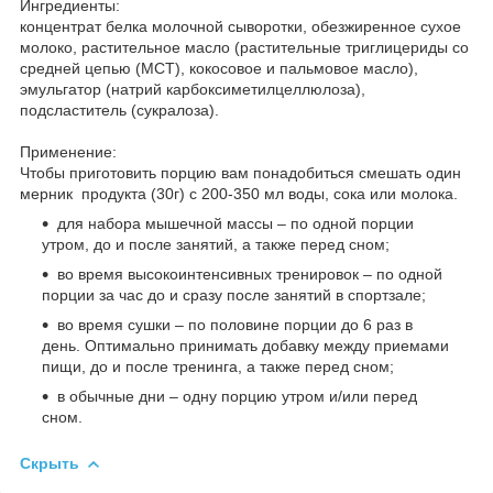
Ингредиенты:
концентрат белка молочной сыворотки, обезжиренное сухое
молоко, растительное масло (растительные триглицериды со
средней цепью (МСТ), кокосовое и пальмовое масло),
эмульгатор (натрий карбоксиметилцеллюлоза),
подсластитель (сукралоза).
Применение:
Чтобы приготовить порцию вам понадобиться смешать один
мерник продукта (30г) с 200-350 мл воды, сока или молока.
для набора мышечной массы – по одной порции
утром, до и после занятий, а также перед сном;
во время высокоинтенсивных тренировок – по одной
порции за час до и сразу после занятий в спортзале;
во время сушки – по половине порции до 6 раз в
день. Оптимально принимать добавку между приемами
пищи, до и после тренинга, а также перед сном;
в обычные дни – одну порцию утром и/или перед
сном.
Скрыть