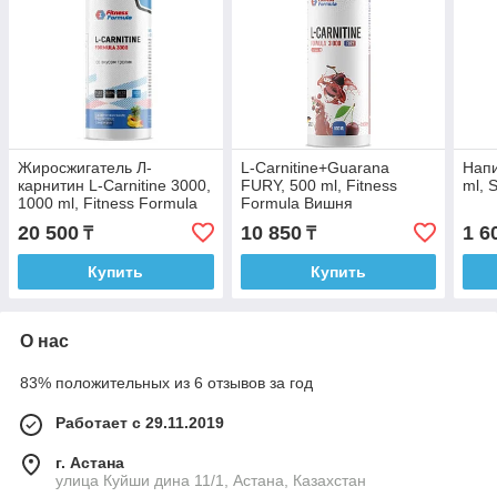
Жиросжигатель Л-
L-Carnitine+Guarana
Напи
карнитин L-Carnitine 3000,
FURY, 500 ml, Fitness
ml, 
1000 ml, Fitness Formula
Formula Вишня
Тропик
20 500
10 850
1 6
₸
₸
Купить
Купить
О нас
83% положительных из 6 отзывов за год
Работает с 29.11.2019
г. Астана
улица Куйши дина 11/1, Астана, Казахстан