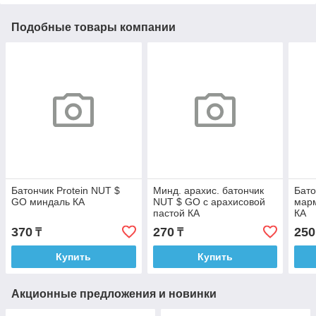
Подобные товары компании
Батончик Protein NUT $
Минд. арахис. батончик
Бато
GO миндаль КА
NUT $ GO с арахисовой
марм
пастой КА
КА
370
270
250
₸
₸
Купить
Купить
Акционные предложения и новинки