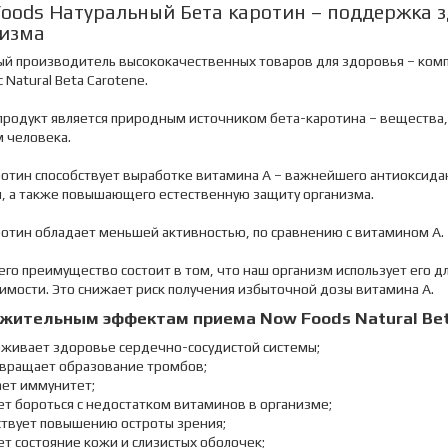
oods Натуральный Бета каротин – поддержка 
изма
ый производитель высококачественных товаров для здоровья – комп
 Natural Beta Carotene.
продукт является природным источником бета-каротина – веществ
 человека.
ротин способствует выработке витамина А – важнейшего антиоксида
й, а также повышающего естественную защиту организма.
ротин обладает меньшей активностью, по сравнению с витамином А.
его преимущество состоит в том, что наш организм использует его 
мости. Это снижает риск получения избыточной дозы витамина А.
жительным эффектам приема Now Foods Natural Bet
рживает здоровье сердечно-сосудистой системы;
твращает образование тромбов;
ает иммунитет;
ет бороться с недостатком витаминов в организме;
ствует повышению остроты зрения;
ет состояние кожи и слизистых оболочек;