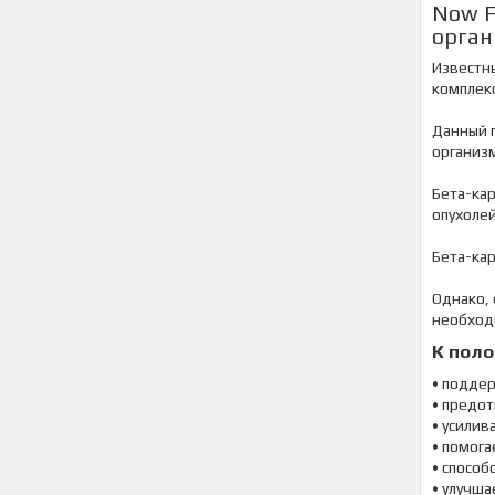
Now F
орган
Известн
комплекс
Данный 
организм
Бета-ка
опухоле
Бета-ка
Однако, 
необходи
К поло
• подде
• предо
• усилив
• помога
• способ
• улучша